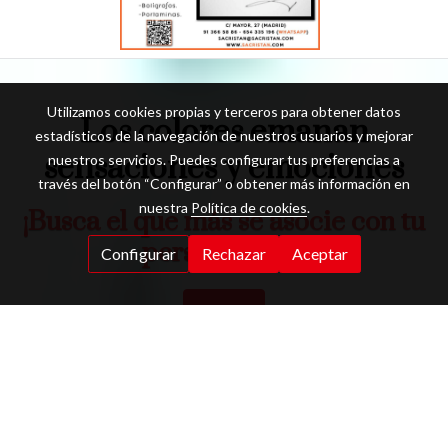
Utilizamos cookies propias y terceros para obtener datos
Los colores emanan
estadísticos de la navegación de nuestros usuarios y mejorar
sensaciones y emociones
nuestros servicios. Puedes configurar tus preferencias a
través del botón “Configurar” o obtener más información en
nuestra
Política de cookies
.
¡Busca el que más se asocie con tu
personalidad!
Configurar
Rechazar
Aceptar
Buscar