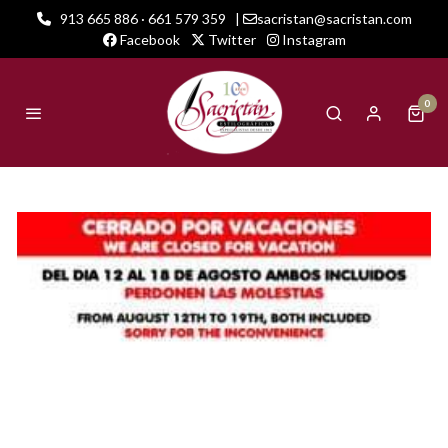
913 665 886 · 661 579 359
|
sacristan@sacristan.com
Facebook
Twitter
Instagram
0
Bienvenido a lo increible