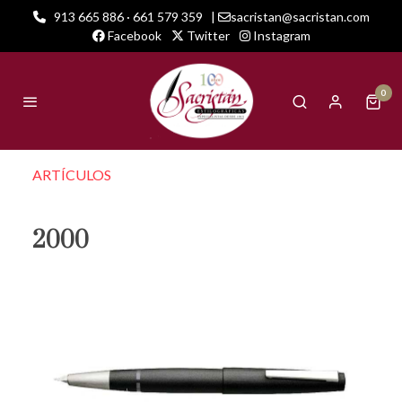
913 665 886 · 661 579 359
|
sacristan@sacristan.com
Facebook
Twitter
Instagram
0
ARTÍCULOS
2000