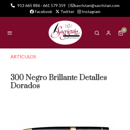
913 665 886 · 661 579 359
|
sacristan@sacristan.com
Facebook
Twitter
Instagram
0
ARTÍCULOS
300 Negro Brillante Detalles
Dorados