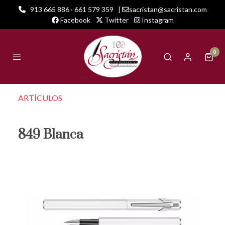
913 665 886 · 661 579 359
|
sacristan@sacristan.com
Facebook
Twitter
Instagram
0
ARTÍCULOS
849 Blanca