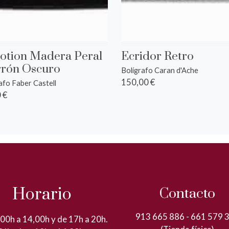
otion Madera Peral
Ecridor Retro
rón Oscuro
Bolígrafo Caran d'Ache
150,00 €
afo Faber Castell
 €
Horario
Contacto
913 665 886 - 661 579 
00h a 14,00h y de 17h a 20h.