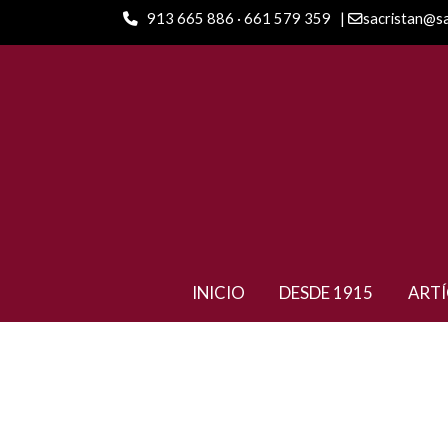
913 665 886 · 661 579 359
|
sacristan@s
ARTÍCULOS
Ambition Madera De Coco
INICIO
DESDE 1915
ART