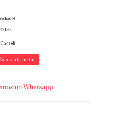
incluido)
148150
 Castell
Añadir a la cesta
íanos un Whatsapp