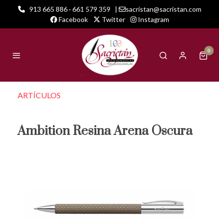
913 665 886 · 661 579 359
|
sacristan@sacristan.com
Facebook
Twitter
Instagram
0
ARTÍCULOS
Ambition Resina Arena Oscura