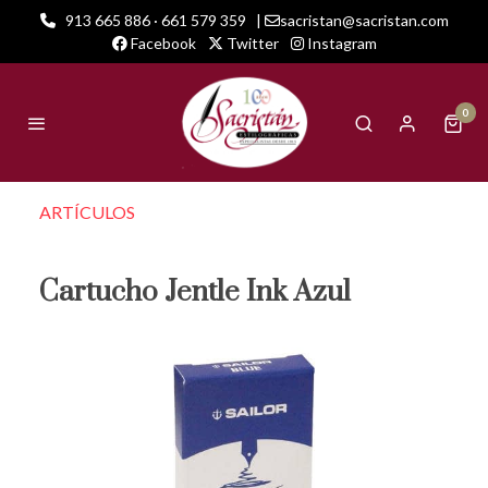
913 665 886 · 661 579 359
|
sacristan@sacristan.com
Facebook
Twitter
Instagram
0
ARTÍCULOS
Cartucho Jentle Ink Azul