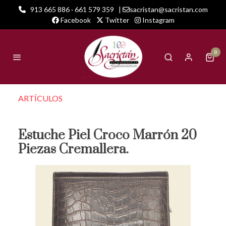
913 665 886 · 661 579 359
|
sacristan@sacristan.com
Facebook
Twitter
Instagram
0
ARTÍCULOS
Estuche Piel Croco Marrón 20
Piezas Cremallera.