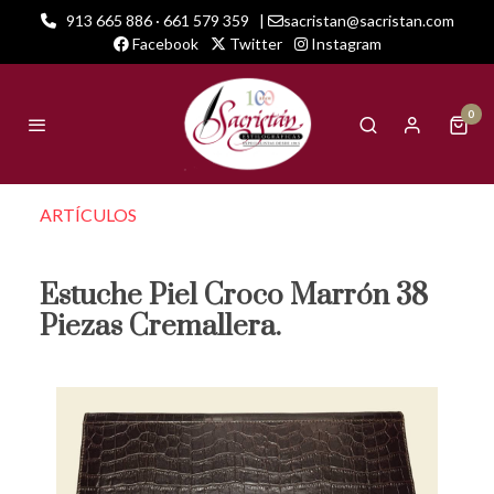
913 665 886 · 661 579 359
|
sacristan@sacristan.com
Facebook
Twitter
Instagram
0
ARTÍCULOS
Estuche Piel Croco Marrón 38
Piezas Cremallera.