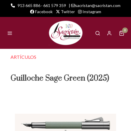
913 665 886 · 661 579 359
|
sacristan@sacristan.com
Facebook
Twitter
Instagram
0
ARTÍCULOS
Guilloche Sage Green (2025)