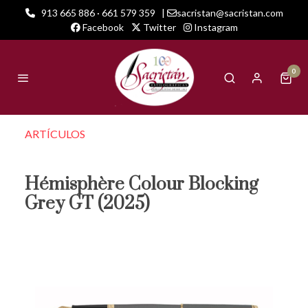
913 665 886 · 661 579 359
|
sacristan@sacristan.com
Facebook
Twitter
Instagram
0
ARTÍCULOS
Hémisphère Colour Blocking
Grey GT (2025)