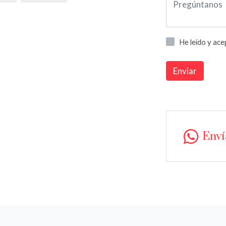
He leído y ac
Enviar
Env