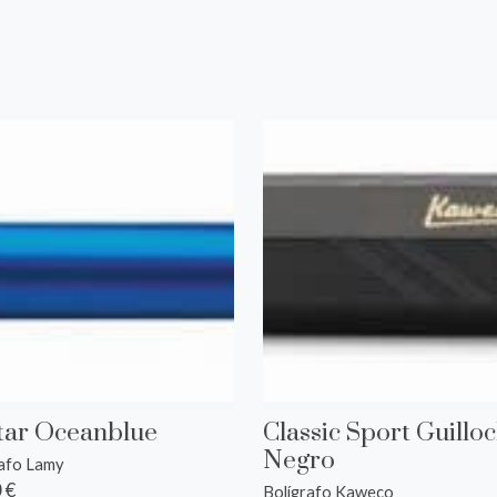
s
star Oceanblue
Classic Sport Guillo
Negro
rafo Lamy
 €
Bolígrafo Kaweco