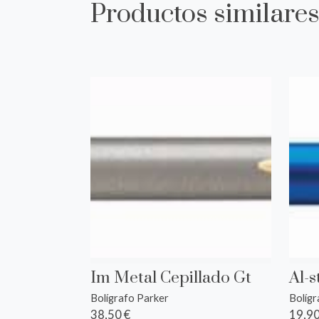
Productos similare
Im Metal Cepillado Gt
Al-
Bolígrafo Parker
Bolíg
38,50 €
19,90