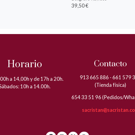
39,50 €
Horario
Contacto
913 665 886 - 661 579 
00h a 14,00h y de 17h a 20h.
(Tienda física)
Sábados: 10h a 14.00h.
654 33 51 96 (Pedidos/Wha
sacristan@sacristan.c