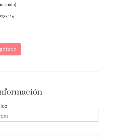
incluido)
2235416
gotado
 información
nico