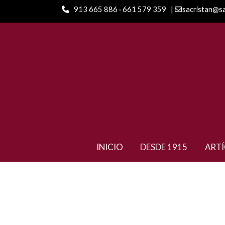
913 665 886 · 661 579 359
|
sacristan@s
ARTÍCULOS
IM Mauve (2026)
INICIO
DESDE 1915
ART