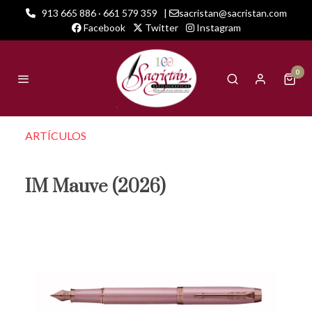
913 665 886 · 661 579 359
|
sacristan@sacristan.com
Facebook
Twitter
Instagram
0
ARTÍCULOS
IM Mauve (2026)