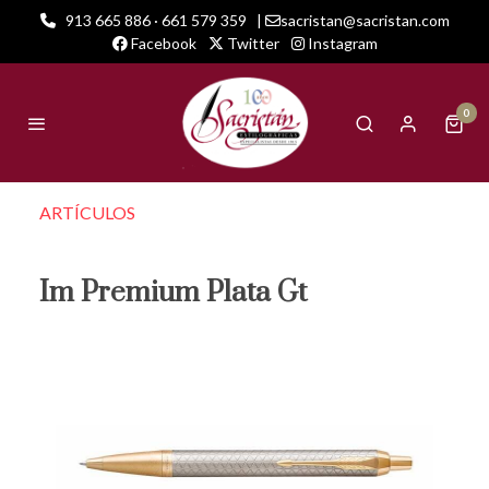
913 665 886 · 661 579 359
|
sacristan@sacristan.com
Facebook
Twitter
Instagram
0
ARTÍCULOS
Im Premium Plata Gt