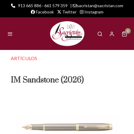
913 665 886 · 661 579 359
|
sacristan@sacristan.com
Facebook
Twitter
Instagram
0
ARTÍCULOS
IM Sandstone (2026)