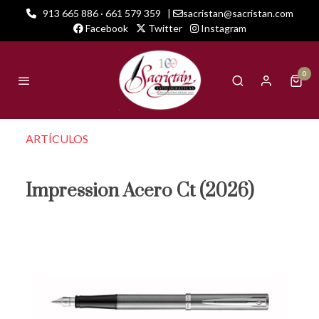
913 665 886 · 661 579 359
|
sacristan@sacristan.com
Facebook
Twitter
Instagram
0
ARTÍCULOS
Impression Acero Ct (2026)