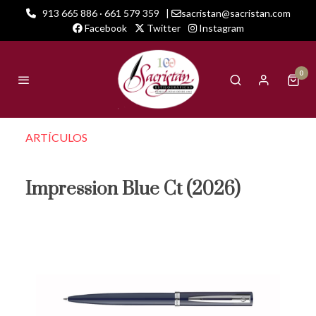
913 665 886 · 661 579 359
|
sacristan@sacristan.com
Facebook
Twitter
Instagram
0
ARTÍCULOS
Impression Blue Ct (2026)