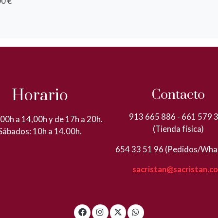
0 €
Horario
Contacto
913 665 886 - 661 579 
00h a 14,00h y de 17h a 20h.
(Tienda física)
Sábados: 10h a 14.00h.
654 33 51 96 (Pedidos/Wha
sacristan@sacristan.c