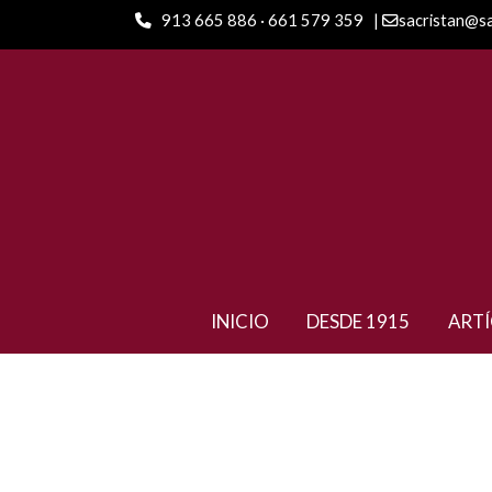
913 665 886 · 661 579 359
|
sacristan@s
ARTÍCULOS
Lápices de bolsillo Nº V Neg
INICIO
DESDE 1915
ART