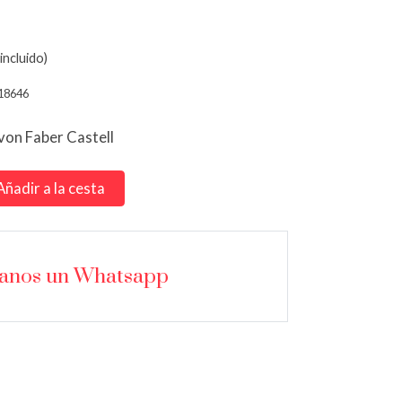
incluido)
18646
von Faber Castell
Añadir a la cesta
íanos un Whatsapp