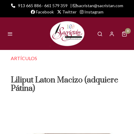
913 665 886 · 661 579 359
|
sacristan@sacristan.com
Facebook
Twitter
Instagram
0
ARTÍCULOS
Liliput Laton Macizo (adquiere
Pátina)