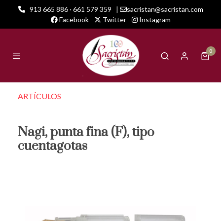
913 665 886 · 661 579 359
|
sacristan@sacristan.com
Facebook
Twitter
Instagram
0
ARTÍCULOS
Nagi, punta fina (F), tipo
cuentagotas