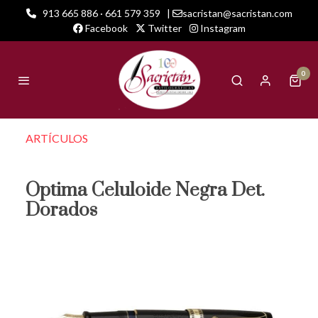
913 665 886 · 661 579 359
|
sacristan@sacristan.com
Facebook
Twitter
Instagram
0
ARTÍCULOS
Optima Celuloide Negra Det.
Dorados