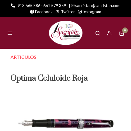
913 665 886 · 661 579 359
|
sacristan@sacristan.com
Facebook
Twitter
Instagram
0
ARTÍCULOS
Optima Celuloide Roja