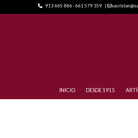
913 665 886 · 661 579 359
|
sacristan@s
ARTÍCULOS
Precious Resin Soft Teal L.E
INICIO
DESDE 1915
ART