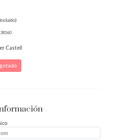
incluido)
138160
er Castell
gotado
 información
nico