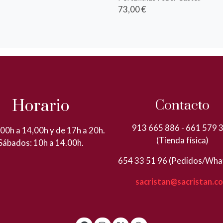
73,00 €
Horario
Contacto
913 665 886 - 661 579 
00h a 14,00h y de 17h a 20h.
(Tienda física)
Sábados: 10h a 14.00h.
654 33 51 96 (Pedidos/Wha
sacristan@sacristan.c