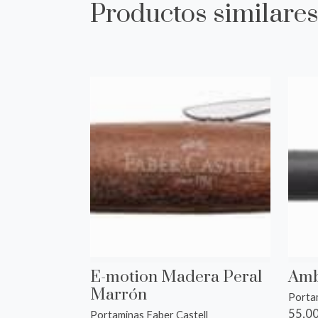
Productos similare
E-motion Madera Peral
Amb
Marrón
Portam
55,00
Portaminas Faber Castell