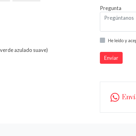
Pregunta
He leído y ac
 (verde azulado suave)
Enviar
Env