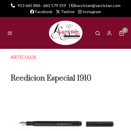
913 665 886 · 661 579 359
|
sacristan@sacristan.com
Facebook
Twitter
Instagram
0
ARTÍCULOS
Reedicion Especial 1910