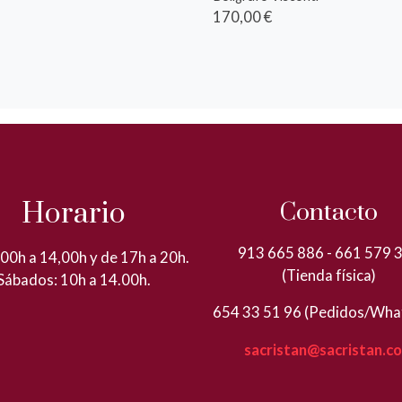
170,00 €
Horario
Contacto
913 665 886 - 661 579 
00h a 14,00h y de 17h a 20h.
(Tienda física)
Sábados: 10h a 14.00h.
654 33 51 96 (Pedidos/Wha
sacristan@sacristan.c