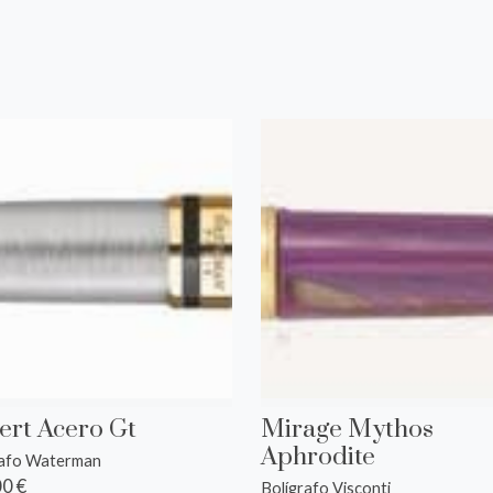
s
ert Acero Gt
Mirage Mythos
Aphrodite
rafo Waterman
0 €
Bolígrafo Visconti