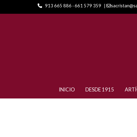
913 665 886 · 661 579 359
|
sacristan@s
ARTÍCULOS
Rembrand White
INICIO
DESDE 1915
ART