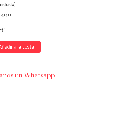
incluido)
-48455
nti
Añadir a la cesta
íanos un Whatsapp