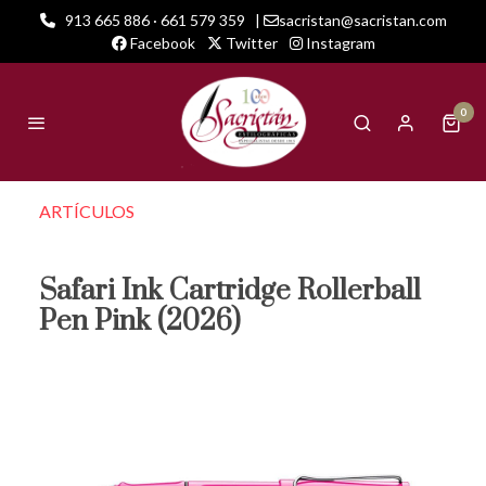
913 665 886 · 661 579 359
|
sacristan@sacristan.com
Facebook
Twitter
Instagram
0
ARTÍCULOS
Safari Ink Cartridge Rollerball
Pen Pink (2026)