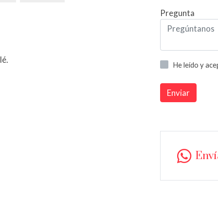
Pregunta
lé.
He leído y ac
Enviar
Env