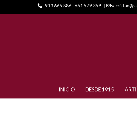
913 665 886 · 661 579 359
|
sacristan@s
ARTÍCULOS
Sonnet Ciselé GT Oro E.E. 
INICIO
DESDE 1915
ART