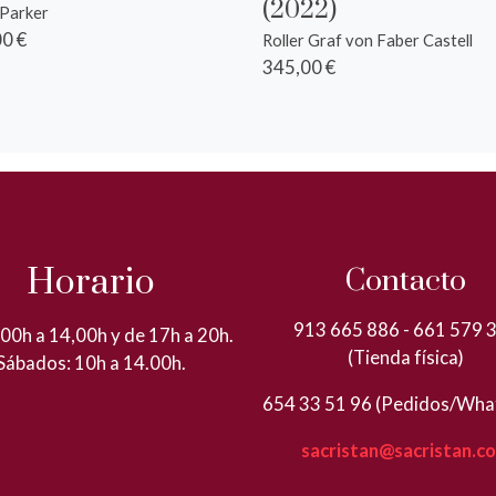
(2022)
 Parker
0 €
Roller Graf von Faber Castell
345,00 €
Horario
Contacto
913 665 886 - 661 579 
00h a 14,00h y de 17h a 20h.
(Tienda física)
Sábados: 10h a 14.00h.
654 33 51 96 (Pedidos/Wha
sacristan@sacristan.c