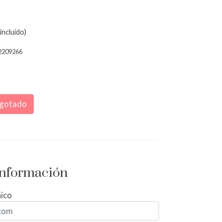
incluido)
2209266
gotado
 información
nico