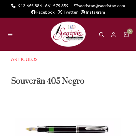
913 665 886 · 661 579 359
|
sacristan@sacristan.com
Facebook
Twitter
Instagram
0
ARTÍCULOS
Souverän 405 Negro