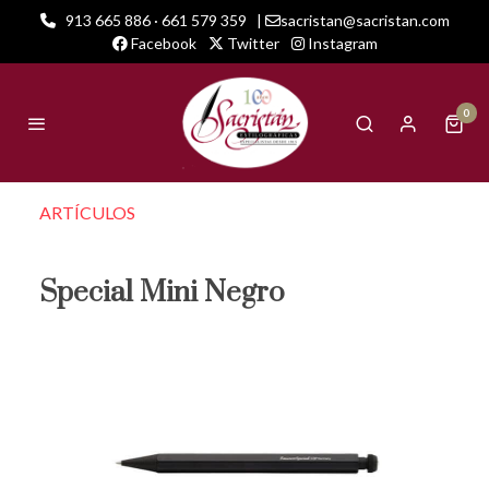
913 665 886 · 661 579 359
|
sacristan@sacristan.com
Facebook
Twitter
Instagram
0
ARTÍCULOS
Special Mini Negro