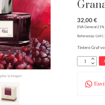
Gran
32,00 €
(IVA General 21% 
Referencia:
GVFC-
Tintero Graf vo
pliar la imagen
Env