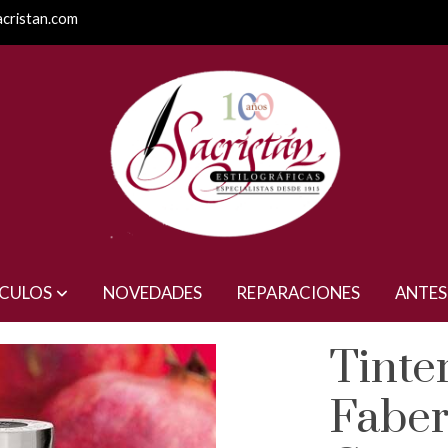
acristan.com
tell Rojo Granate
ÍCULOS
NOVEDADES
REPARACIONES
ANTES
Tinte
Faber