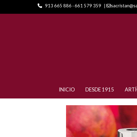
913 665 886 · 661 579 359
|
sacristan@s
ARTÍCULOS
Tintero Graf Von Faber Cas
INICIO
DESDE 1915
ART