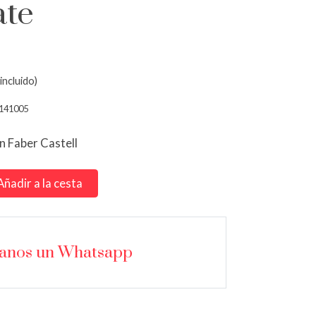
ate
incluido)
141005
n Faber Castell
Añadir a la cesta
íanos un Whatsapp