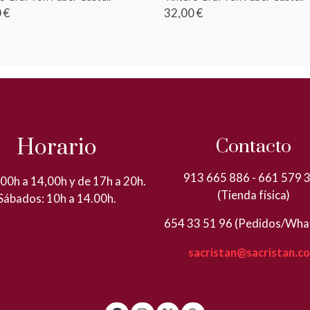
 €
32,00 €
Horario
Contacto
913 665 886 - 661 579 
00h a 14,00h y de 17h a 20h.
(Tienda física)
Sábados: 10h a 14.00h.
654 33 51 96 (Pedidos/Wha
sacristan@sacristan.c