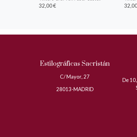
32,00 €
32,00
Estilográficas Sacristán
C/ Mayor, 27
De 10,
28013-MADRID