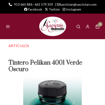
913 665 886 · 661 579 359
|
sacristan@sacristan.com
Facebook
Twitter
Instagram
0
ARTÍCULOS
Tintero Pelikan 4001 Verde
Oscuro