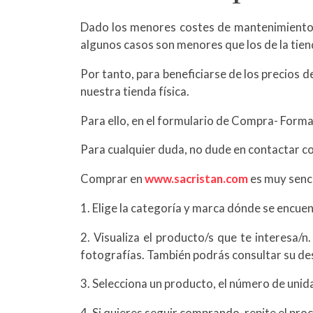
Dado los menores costes de mantenimiento de
algunos casos son menores que los de la tiend
Por tanto, para beneficiarse de los precios d
nuestra tienda física.
Para ello, en el formulario de Compra- Formas
Para cualquier duda, no dude en contactar c
Comprar en
www.sacristan.com
es muy senci
1. Elige la categoría y marca dónde se encue
2. Visualiza el producto/s que te interesa/
fotografías. También podrás consultar su des
3. Selecciona un producto, el número de unida
4. Si quieres seguir comprando, repite el proc