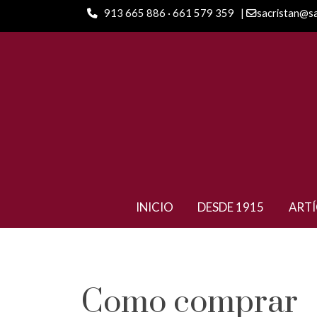
913 665 886 · 661 579 359
|
sacristan@s
INICIO
DESDE 1915
ART
Como comprar