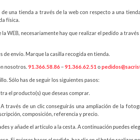
 una tienda a través de la web con respecto a una tienda f
a física.
e la WEB, necesariamente hay que realizar el pedido a través
 de envío. Marque la casilla recogida en tienda.
on nosotros.
91.366.58.86
–
91.366.62.51
o
pedidos@sacris
llo. Sólo has de seguir los siguientes pasos:
ntra el producto(s) que deseas comprar.
n. A través de un clic conseguirás una ampliación de la foto
cripción, composición, referencia y precio.
des y añade el artículo a la cesta. A continuación puedes el
eso. Si quieres hacer el pedido, haz clic en el botón realizar 