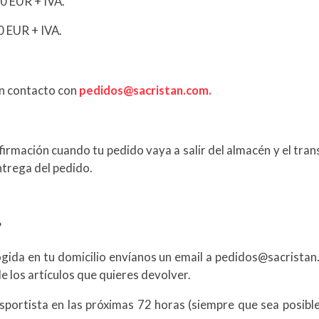
0 EUR + IVA.
0 EUR + IVA.
en contacto con
pedidos@sacristan.com.
rmación cuando tu pedido vaya a salir del almacén y el trans
ntrega del pedido.
?
ogida en tu domicilio envíanos un email a pedidos@sacristan
de los artículos que quieres devolver.
nsportista en las próximas 72 horas (siempre que sea posible