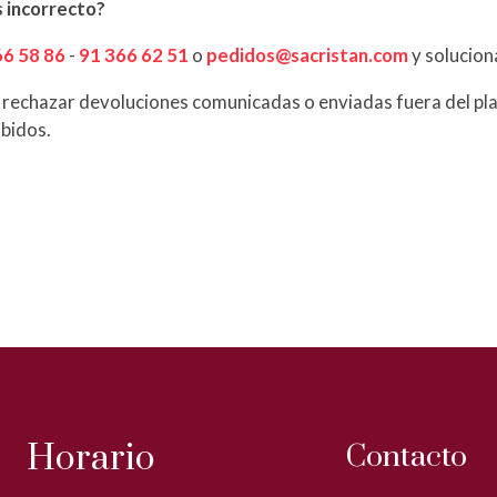
s incorrecto?
66 58 86
-
91 366 62 51
o
pedidos@sacristan.com
y solucion
 rechazar devoluciones comunicadas o enviadas fuera del plaz
ibidos.
Horario
Contacto