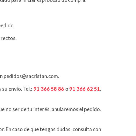
pedido.
rrectos.
 con pedidos@sacristan.com.
su envío. Tel.:
91 366 58 86
o
91 366 62 51
.
ue no ser de tu interés, anularemos el pedido.
or. En caso de que tengas dudas, consulta con