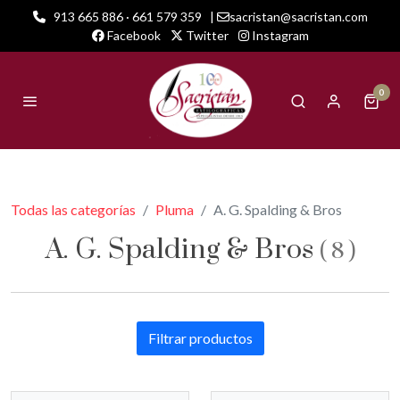
913 665 886 · 661 579 359
|
sacristan@sacristan.com
Facebook
Twitter
Instagram
0
Todas las categorías
Pluma
A. G. Spalding & Bros
A. G. Spalding & Bros
(
8
)
Filtrar productos