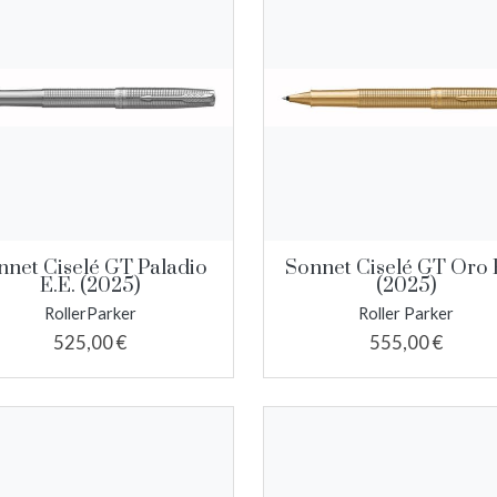
nnet Ciselé GT Paladio
Sonnet Ciselé GT Oro 
E.E. (2025)
(2025)
RollerParker
Roller Parker
525,00 €
555,00 €