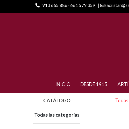
913 665 886 · 661 579 359
|
sacristan@s
INICIO
DESDE 1915
ART
CATÁLOGO
Todas 
Todas las categorías