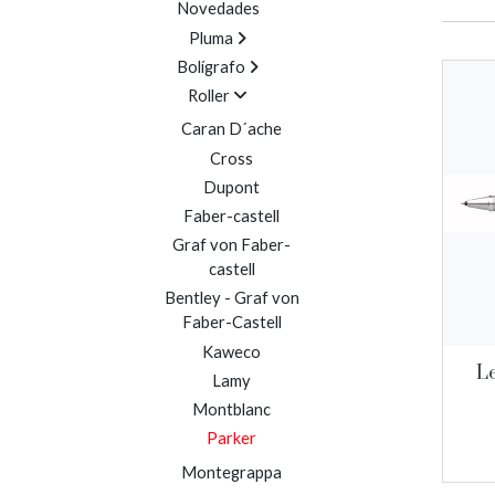
Novedades
Pluma
Bolígrafo
Roller
Caran D´ache
Cross
Dupont
Faber-castell
Graf von Faber-
castell
Bentley - Graf von
Faber-Castell
Kaweco
Le
Lamy
Montblanc
Parker
Montegrappa