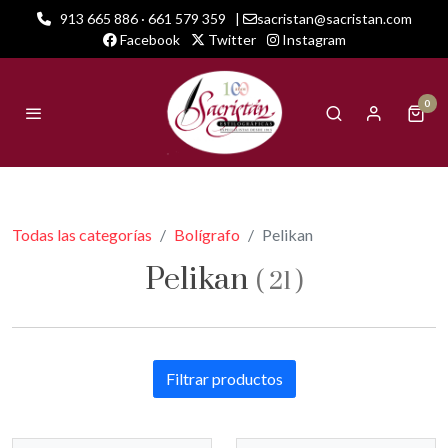
913 665 886 · 661 579 359
|
sacristan@sacristan.com
Facebook
Twitter
Instagram
0
Todas las categorías
Bolígrafo
Pelikan
Pelikan
(
21
)
Filtrar productos