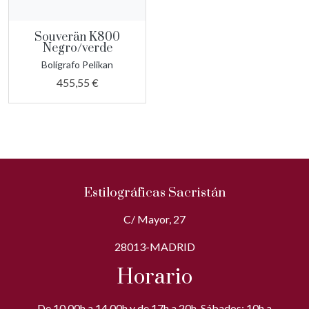
Souverän K800
Negro/verde
Bolígrafo Pelikan
455,55 €
Estilográficas Sacristán
C/ Mayor, 27
28013-MADRID
Horario
De 10,00h a 14,00h y de 17h a 20h. Sábados: 10h a