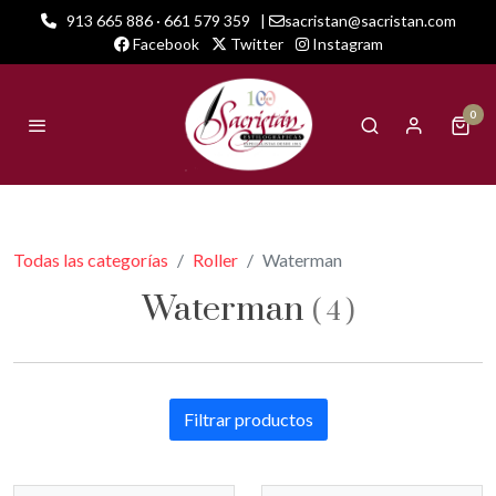
913 665 886 · 661 579 359
|
sacristan@sacristan.com
Facebook
Twitter
Instagram
0
Todas las categorías
Roller
Waterman
Waterman
(
4
)
Filtrar productos