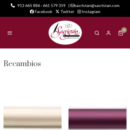
913 665 886 · 661 579 359
|
sacristan@sacristan.com
Facebook
Twitter
Instagram
0
Recambios