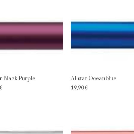
ar Black Purple
Al-star Oceanblue
€
19,90 €