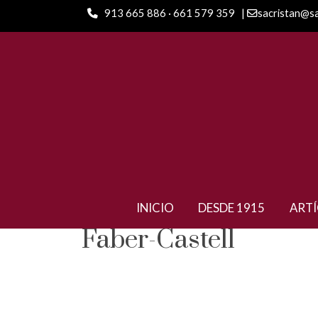
913 665 886 · 661 579 359
|
sacristan@s
INICIO
DESDE 1915
ART
Faber-Castell