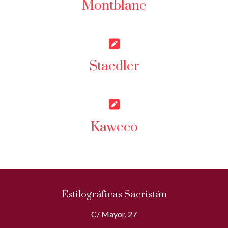
Montblanc
Staedler
Kaweco
Estilográficas Sacristán
C/ Mayor, 27