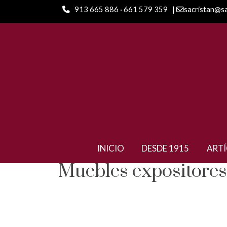
913 665 886 · 661 579 359
|
sacristan@s
INICIO
DESDE 1915
ART
Muebles expositores