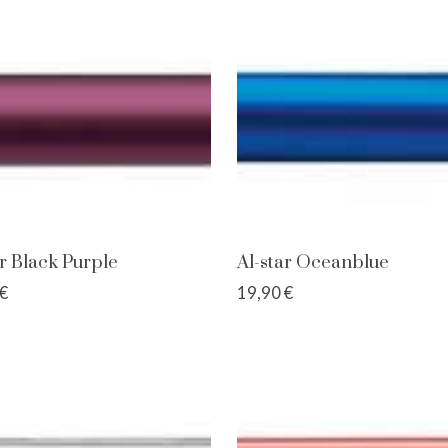
ar Black Purple
Al-star Oceanblue
€
19,90 €