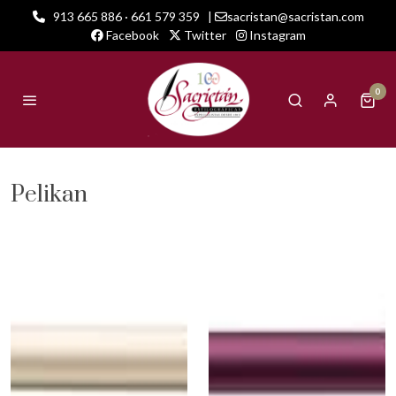
913 665 886 · 661 579 359
|
sacristan@sacristan.com
Facebook
Twitter
Instagram
0
Pelikan