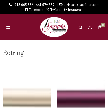
913 665 886 · 661 579 359
|
sacristan@sacristan.com
Facebook
Twitter
Instagram
0
Rotring